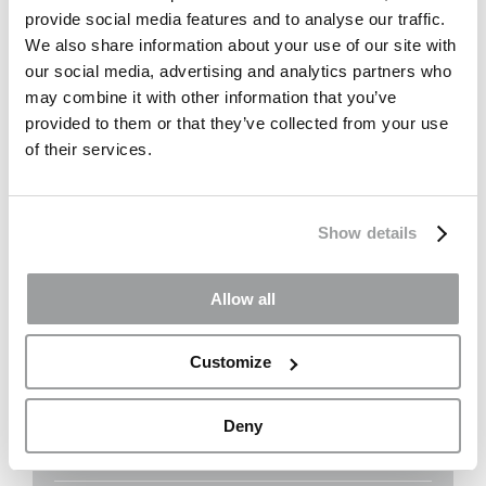
provide social media features and to analyse our traffic.
DIMENSIONES Y ENTREGAS RÁPIDAS
We also share information about your use of our site with
our social media, advertising and analytics partners who
may combine it with other information that you’ve
provided to them or that they’ve collected from your use
of their services.
PALABRAS CLAVE
Show details
Vidrio de seguridad
Allow all
Colores
Insonorización
Customize
Bird Friendly
Deny
Aplicaciones exteriores