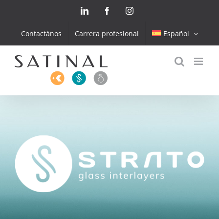
Skip
LinkedIn
Facebook
Instagram
to
content
Contactános
Carrera profesional
Español