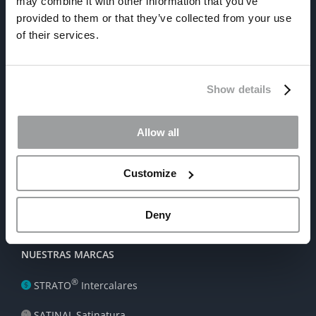
may combine it with other information that you’ve
provided to them or that they’ve collected from your use
of their services.
QUIÉNES SOMOS
Show details
La Empresa
Allow all
Nuestras oficinas
Mision | Valores | Vision
Customize
Sostenibilidad
Deny
NUESTRAS MARCAS
®
STRATO
Intercalares
SATINAL Satinatura