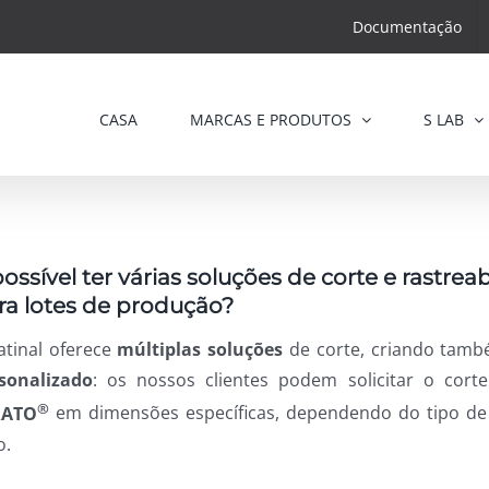
Documentação
CASA
MARCAS E PRODUTOS
S LAB
possível ter várias soluções de corte e rastrea
ra lotes de produção?
atinal oferece
múltiplas soluções
de corte, criando ta
sonalizado
: os nossos clientes podem solicitar o cort
®
RATO
em dimensões específicas, dependendo do tipo de
o.