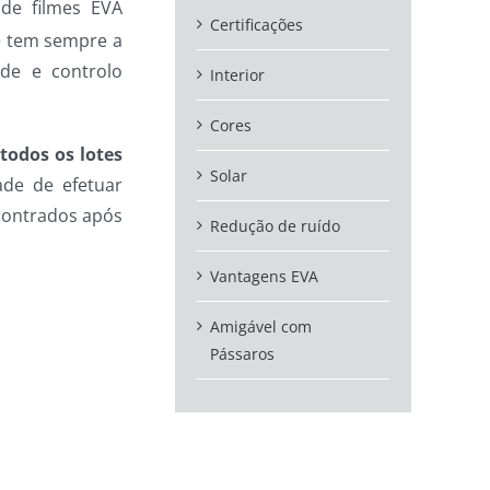
 de filmes EVA
Certificações
e tem sempre a
de e controlo
Interior
Cores
todos os lotes
Solar
ade de efetuar
contrados após
Redução de ruído
Vantagens EVA
Amigável com
Pássaros