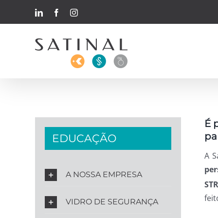
Skip
LinkedIn
Facebook
Instagram
to
content
É 
pa
EDUCAÇÃO
A S
per
A NOSSA EMPRESA
ST
feit
VIDRO DE SEGURANÇA