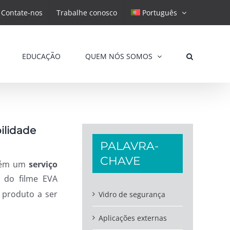
Contate-nos
Trabalhe conosco
Português
EDUCAÇÃO
QUEM NÓS SOMOS
bilidade
PALAVRA-
CHAVE
mbém um
serviço
e do filme EVA
 produto a ser
Vidro de segurança
Aplicações externas