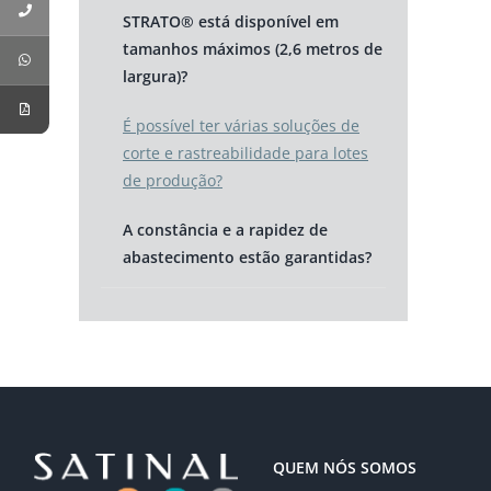
STRATO® está disponível em
tamanhos máximos (2,6 metros de
largura)?
É possível ter várias soluções de
corte e rastreabilidade para lotes
de produção?
A constância e a rapidez de
abastecimento estão garantidas?
QUEM NÓS SOMOS