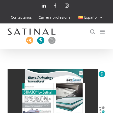
Skip
LinkedIn
Facebook
Instagram
to
content
Contactános
Carrera profesional
Español