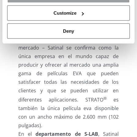
®
Con el lanzamiento de STRATO
PLUS,
Customize
junto al resto de la gama colores STRATO ®
y STRATO FRESCO ® – la primera y única
Deny
película EVA de control solar
en el
mercado – Satinal se confirma como la
única empresa en el mundo capaz de
producir y ofrecer al mercado una amplia
gama de películas EVA que pueden
satisfacer todas las necesidades de los
clientes y que se pueden utilizar en
®
diferentes aplicaciones. STRATO
es
también la única película eva disponible
con un ancho máximo de 2.600 mm (102
pulgadas).
En el
departamento de S-LAB
, Satinal