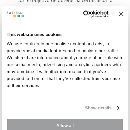
con el objetivo de obtener la certificación a
finales de año.
Satinal recoge una muestra de cada
artículo producido y entregado a los
clientes para comprobar rápidamente
This website uses cookies
cualquier problema encontrado por el
We use cookies to personalise content and ads, to
usuario final.Esto permite llevar a cabo
provide social media features and to analyse our traffic.
dobles controles de calidad y establecer las
We also share information about your use of our site with
our social media, advertising and analytics partners who
verdaderas causas de los problemas
may combine it with other information that you’ve
posteriores a la laminación en caso de que
provided to them or that they’ve collected from your use
se produzcan. Además, los estrictos
of their services.
controles de calidad durante el proceso de
producción garantizan el suministro de
productos de alta calidad en cumplimiento
Show details
de los estándares requeridos.
Allow all
Colores,
control solar
y ancho máximo.