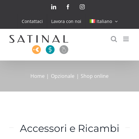
Skip
LinkedIn
Facebook
Instagram
to
content
Contattaci
Lavora con noi
Italiano
Home
Opzionale
Shop online
Accessori e Ricambi