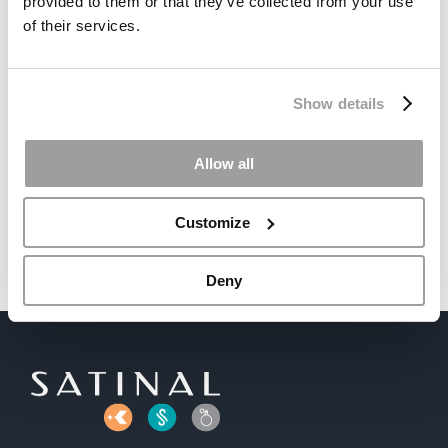
provided to them or that they’ve collected from your use
of their services.
Smart glass, i vetri a
Gli intercalari
comando
STRATO® EVA
Show details
intelligente
riconfermano
l’eccellenza 100%
Made in Italy
Allow all
Customize
Deny