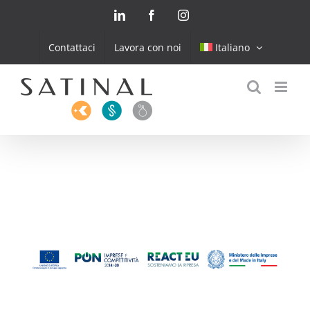
Skip
LinkedIn
Facebook
Instagram
to
content
Contattaci
Lavora con noi
Italiano