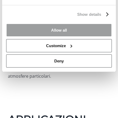
di alta gamma, pensata per offrire nuove soluzioni
estetiche di design e creare vetri laminati moderni
Show details
ed eleganti.
Allow all
STRATO® COLOUR
unisce alle straordinarie
performance meccaniche e all’efficace
Customize
schermatura dei raggi UV dei film EVA STRATO® 4
tinte cromatiche in linea con le tendenze
contemporanee internazionali, che consentono di
Deny
ottenere suggestivi giochi di luce e colore e
atmosfere particolari.