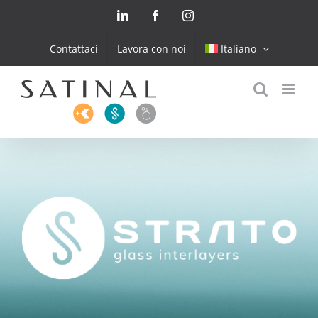
Skip
LinkedIn
Facebook
Instagram
to
content
Contattaci
Lavora con noi
Italiano